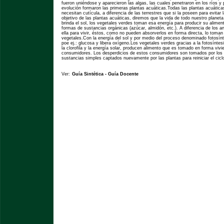
fueron uniéndose y aparecieron las algas, las cuales penetraron en los ríos y
evolución formaron las primeras plantas acuáticas.Todas las plantas acuática
necesitan cutícula, a diferencia de las terrestres que si la poseen para evitar l
objetivo de las plantas acuáticas, diremos que la vida de todo nuestro planet
brinda el sol, los vegetales verdes toman esa energía para producir su alime
formas de sustancias orgánicas (azúcar, almidón, etc.). A diferencia de los 
ella para vivir, éstos, como no pueden absorverlos en forma directa, lo toma
vegetales.Con la energía del sol y por medio del proceso denominado fotosínt
poe ej.: glucosa y libera oxígeno.Los vegetales verdes gracias a la fotosíntes
la clorofila y la energía solar, producen alimento que es tomado en forma vivie
consumidores. Los desperdicios de estos consumidores son tomados por los
sustancias simples captados nuevamente por las plantas para reiniciar el cicl
Ver:
Guía Sintética
-
Guía Docente