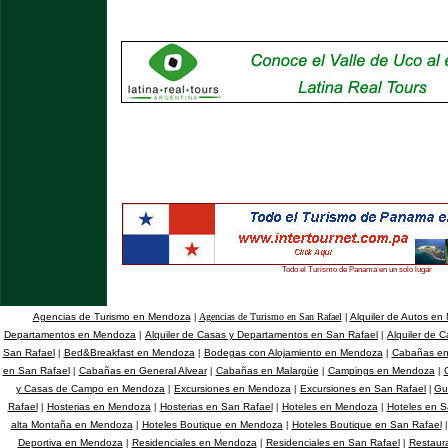
Todo el Turismo de Panama en un solo lugar
Agencias de Turismo en Mendoza
Agencias de Turismo en San Rafael
Alquiler de Autos e
|
|
Departamentos en Mendoza
Alquiler de Casas y Departamentos en San Rafael
Alquiler de 
|
|
San Rafael
Bed&Breakfast en Mendoza
Bodegas con Alojamiento en Mendoza
Cabañas e
|
|
|
en San Rafael
Cabañas en General Alvear
Cabañas en Malargüe
Campings en Mendoza
|
|
|
|
y Casas de Campo en Mendoza
Excursiones en Mendoza
Excursiones en San Rafael
Gu
|
|
|
Rafael
Hosterias en Mendoza
Hosterias en San Rafael
Hoteles en Mendoza
Hoteles en S
|
|
|
|
alta Montaña en Mendoza
Hoteles Boutique en Mendoza
Hoteles Boutique en San Rafael
|
|
|
Deportiva en Mendoza
Residenciales en Mendoza
Residenciales en San Rafael
Restaur
|
|
|