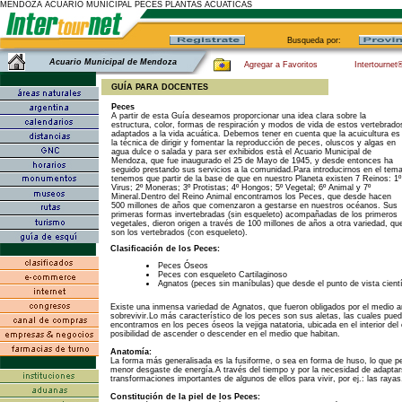
MENDOZA ACUARIO MUNICIPAL PECES PLANTAS ACUATICAS
Busqueda por:
Acuario Municipal de Mendoza
Agregar a Favoritos
Intertournet
GUÍA PARA DOCENTES
Peces
A partir de esta Guía deseamos proporcionar una idea clara sobre la
estructura, color, formas de respiración y modos de vida de estos vertebrado
adaptados a la vida acuática. Debemos tener en cuenta que la acuicultura es
la técnica de dirigir y fomentar la reproducción de peces, oluscos y algas en
agua dulce o salada y para ser exhibidos està el Acuario Municipal de
Mendoza, que fue inaugurado el 25 de Mayo de 1945, y desde entonces ha
seguido prestando sus servicios a la comunidad.Para introducirnos en el tem
tenemos que partir de la base de que en nuestro Planeta existen 7 Reinos: 1º
Virus; 2º Moneras; 3º Protistas; 4º Hongos; 5º Vegetal; 6º Animal y 7º
Mineral.Dentro del Reino Animal encontramos los Peces, que desde hacen
500 millones de años que comenzaron a gestarse en nuestros océanos. Sus
primeras formas invertebradas (sin esqueleto) acompañadas de los primeros
vegetales, dieron origen a través de 100 millones de años a otra variedad, qu
son los vertebrados (con esqueleto).
Clasificación de los Peces:
Peces Óseos
Peces con esqueleto Cartilaginoso
Agnatos (peces sin maníbulas) que desde el punto de vista cientí
Existe una inmensa variedad de Agnatos, que fueron obligados por el medio 
sobrevivir.Lo más característico de los peces son sus aletas, las cuales pu
encontramos en los peces óseos la vejiga natatoria, ubicada en el interior del 
posibilidad de ascender o descender en el medio que habitan.
Anatomía:
La forma más generalisada es la fusiforme, o sea en forma de huso, lo que p
menor desgaste de energía.A través del tiempo y por la necesidad de adaptar
transformaciones importantes de algunos de ellos para vivir, por ej.: las rayas
Constitución de la piel de los Peces: