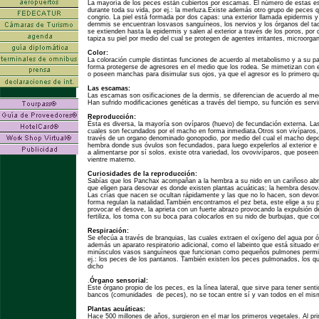
La mayoría de los peces están cubiertos por escamas. El número de estas e
durante toda su vida, por ej.: la merluza.Existe además otro grupo de peces qu
congrio. La piel está formada por dos capas: una exterior llamada epidermis y 
dernmis se encuentran losvasos sanguíneos, los nervios y los órganos del t
se extienden hasta la epidermis y salen al exterior a través de los poros, po
tapiza su piel por medio del cual se protegen de agentes irritantes, microorga
Color:
La coloración cumple distintas funciones de acuerdo al metabolismo y a su pa
forma protegerse de agresores en el medio que los rodea. Se mimetizan con 
o poseen manchas para disimular sus ojos, ya que el agresor es lo primero q
Las escamas:
Las escamas son osificaciones de la dermis. se diferencian de acuerdo al me
Han sufrido modificaciones genéticas a través del tiempo, su función es servi
Reproducción:
Ésta es diversa, la mayoría son ovíparos (huevo) de fecundación externa. La
cuales son fecundados por el macho en forma inmediata.Otros son vivíparos,
través de un organo denominado gonopodio, por medio del cual el macho deposi
hembra donde sus óvulos son fecundados, para luego expelerlos al exterior 
a alimentarse por sí solos. existe otra variedad, los ovovivíparos, que posee
vientre materno.
Curiosidades de la reproducción:
Sabías que los Panchax acompañan a la hembra a su nido en un cariñoso abra
que eligen para desovar es donde existen plantas acuáticas; la hembra desova
Las crías que nacen se ocultan rápidamente y las que no lo hacen, son devor
forma regulan la natalidad.También encontramos el pez beta, este elige a su 
provocar el desove, la aprieta con un fuerte abrazo provocando la expulsión 
fertiliza, los toma con su boca para colocarlos en su nido de burbujas, que c
Respiración:
Se efecúa a través de branquias, las cuales extraen el oxígeno del agua por
además un aparato respiratorio adicional, como el labeinto que está situado e
minúsculos vasos sanguíneos que funcionan como pequeños pulmones permitiénd
ej.: los peces de los pantanos. También existen los peces pulmonados, los 
dicho
.
Órgano sensorial:
Este órgano propio de los peces, es la línea lateral, que sirve para tener senti
bancos (comunidades de peces), no se tocan entre sí y van todos en el mis
Plantas acuáticas:
Hace 500 millones de años, surgieron en el mar los primeros vegetales. Al pri