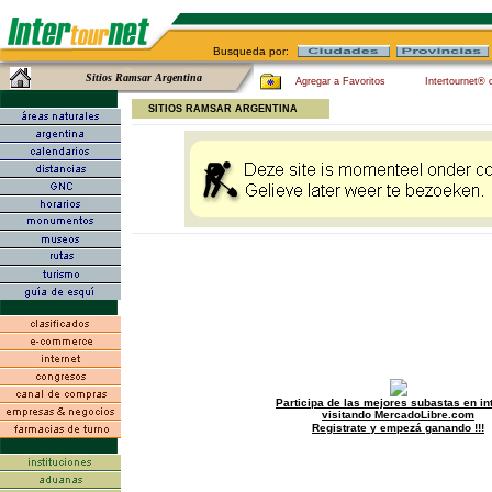
Busqueda por:
Sitios Ramsar
Argentina
Agregar a Favoritos
Intertournet® 
SITIOS RAMSAR ARGENTINA
Participa de las mejores subastas en in
visitando MercadoLibre.com
Registrate y empezá ganando !!!