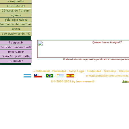
Unete a el sitio más importante especializado en relaciones personal
«
-
-
-
-
-
Publicidad
Privacidad
Aviso Legal
Titularidad
Servicios
Clasifi
e-mail:
portal@intertournet.com.
® © 2000-2003 by Intertournet®