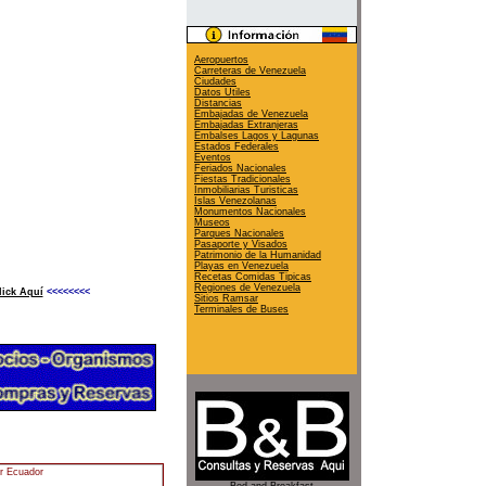
Aeropuertos
Carreteras de Venezuela
Ciudades
Datos Utiles
Distancias
Embajadas de Venezuela
Embajadas Extranjeras
Embalses Lagos y Lagunas
Estados Federales
Eventos
Feriados Nacionales
Fiestas Tradicionales
Inmobiliarias Turisticas
Islas Venezolanas
Monumentos Nacionales
Museos
Parques Nacionales
Pasaporte y Visados
Patrimonio de la Humanidad
Playas en Venezuela
Recetas Comidas Tipicas
Regiones de Venezuela
lick Aquí
<<<<<<<<
Sitios Ramsar
Terminales de Buses