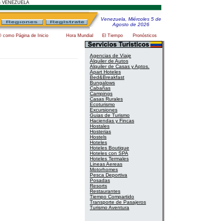
S VENEZUELA
Venezuela, Miércoles 5 de
Agosto de 2026
® como Página de Inicio
Hora Mundial
El Tiempo
Pronósticos
Agencias de Viaje
Alquiler de Autos
Alquiler de Casas y Aptos.
Apart Hoteles
Bed&Breakfast
Bungalows
Cabañas
Campings
Casas Rurales
Ecoturismo
Excursiones
Guias de Turismo
Haciendas y Fincas
Hostales
Hosterias
Hostels
Hoteles
Hoteles Boutique
Hoteles con SPA
Hoteles Termales
Lineas Aereas
Motorhomes
Pesca Deportiva
Posadas
Resorts
Restaurantes
Tiempo Compartido
Transporte de Pasajeros
Turismo Aventura